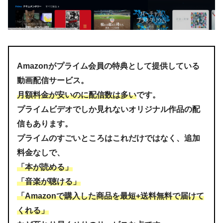
Amazonがプライム会員の特典として提供している
STEP.2
動画配信サービス。
アカウント・契約をタップします
月額料金が安いのに配信数は多い
です。
プライムビデオでしか見れないオリジナル作品の配
信もあります。
プライムのすごいところはこれだけではなく、追加
料金なしで、
「本が読める」
「音楽が聴ける」
「Amazonで購入した商品を最短+送料無料で届けて
くれる」