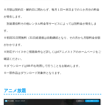
※月額は契約⽇・解約⽇に関わらず、毎⽉１⽇〜末⽇までの１か⽉分の料⾦
が発⽣します。
別途通信料その他レンタル料⾦等サービスによっては別料⾦が発⽣しま
す。
※初回31⽇間無料（31⽇経過後は⾃動継続となり、その⽉から⽉額料⾦全額
がかかります。
※対応デバイスやご視聴条件など詳しくはdアニメストアのホームページをご
確認ください。
※ダ ウンロードはWi-Fiを利用して行うことをお勧めします。
※一部作品はダウンロード対象外となります。
アニメ放題