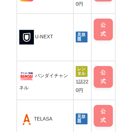
0円
公
式
見放
U-NEXT
題
レン
公
タル
バンダイチャン
式
1話22
ネル
0円
公
見放
TELASA
式
題