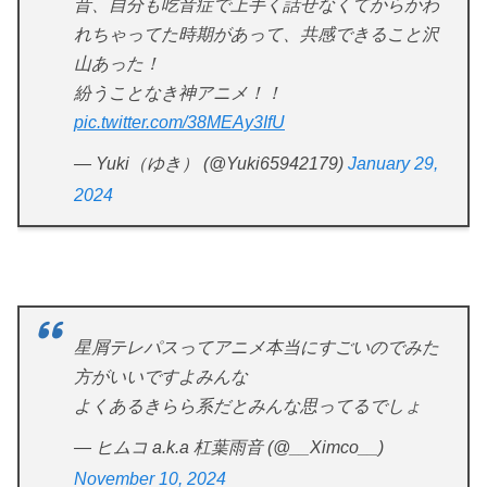
昔、自分も吃音症で上手く話せなくてからかわ
れちゃってた時期があって、共感できること沢
山あった！
紛うことなき神アニメ！！
pic.twitter.com/38MEAy3IfU
— Yuki（ゆき） (@Yuki65942179)
January 29,
2024
星屑テレパスってアニメ本当にすごいのでみた
方がいいですよみんな
よくあるきらら系だとみんな思ってるでしょ
— ヒムコ a.k.a 杠葉雨音 (@__Ximco__)
November 10, 2024