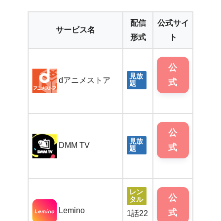
配信
公式サイ
サービス名
形式
ト
公
見放
dアニメストア
式
題
公
見放
DMM TV
式
題
レン
公
タル
Lemino
式
1話22