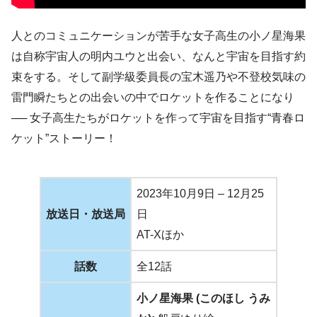
人とのコミュニケーションが苦手な女子高生の小ノ星海果
は自称宇宙人の明内ユウと出会い、なんと宇宙を目指す約
束をする。そして副学級委員長の宝木遥乃や不登校気味の
雷門瞬たちとの出会いの中でロケットを作ることになり
── 女子高生たちがロケットを作って宇宙を目指す“青春ロ
ケット”ストーリー！
2023年10月9日 – 12月25
放送日・放送局
日
AT-Xほか
話数
全12話
小ノ星海果 (このほし うみ