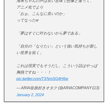
海果ちゃんの声は良い意味で想像と違って、
アニメ化でより
「おぉ、こんなに良いのか」
ってなったw
「夢はすぐに叶わないから夢である」
「自分の「なりたい」という強い気持ちが新し
い世界を拓く」
これは現実でもそうだし、こういう話はやっぱ
胸熱ですね・・・！
pic.twitter.com/TXNmSG4H6w
— ARIA@旅好きオタク (@ARIACOMPANY113)
January 2, 2024