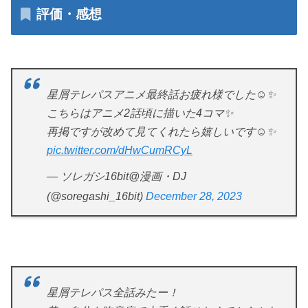
評価・感想
星屑テレパスアニメ最終話お疲れ様でした☺️✨
こちらはアニメ2話頃に描いた4コマ✨
再掲ですが改めて見てくれたら嬉しいです☺️✨
pic.twitter.com/dHwCumRCyL
— ソレガシ16bit@漫画・DJ
(@soregashi_16bit)
December 28, 2023
星屑テレパス全話みたー！