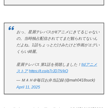
おっ、星屑テレパスがdアニメにきてるじゃない
の。当時独占配信されててまだ観られてないん
だよね。1話ちょっとだけみたけど作画がエグい
くらい綺麗。
星屑テレパス 第1話を視聴しました！
#dアニメ
ストア
https://t.co/q7rJD7tVkO
— ＭＡＨ＠毎日お弁当記録 (@mah0418suck)
April 11, 2025