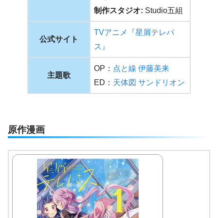
制作スタジオ:
Studio五組
TVアニメ『星屑テレパ
公式サイト
ス』
OP：
点と線 伊藤美来
主題歌
ED：
天体図 サンドリオン
原作漫画