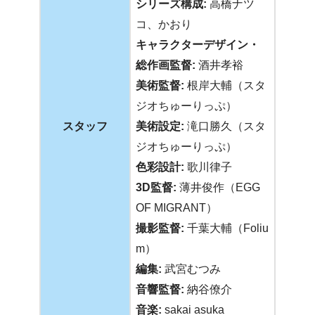
シリーズ構成:
高橋ナツ
コ、かおり
キャラクターデザイン・
総作画監督:
酒井孝裕
美術監督:
根岸大輔（スタ
ジオちゅーりっぷ）
スタッフ
美術設定:
滝口勝久（スタ
ジオちゅーりっぷ）
色彩設計:
歌川律子
3D監督:
薄井俊作（EGG
OF MIGRANT）
撮影監督:
千葉大輔（Foliu
m）
編集:
武宮むつみ
音響監督:
納谷僚介
音楽:
sakai asuka