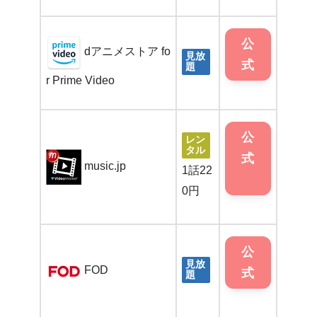
公
dアニメストア fo
見放
式
題
r Prime Video
公
レン
タル
式
music.jp
1話22
0円
公
見放
FOD
式
題