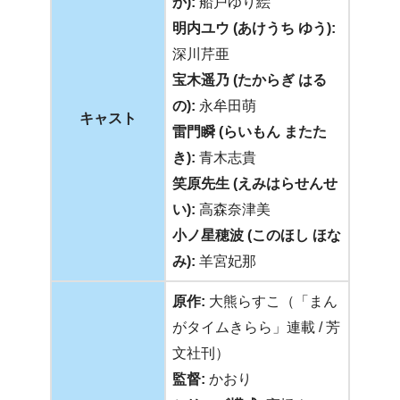
か):
船戸ゆり絵
明内ユウ (あけうち ゆう):
深川芹亜
宝木遥乃 (たからぎ はる
の):
永牟田萌
キャスト
雷門瞬 (らいもん またた
き):
青木志貴
笑原先生 (えみはらせんせ
い):
高森奈津美
小ノ星穂波 (このほし ほな
み):
羊宮妃那
原作:
大熊らすこ（「まん
がタイムきらら」連載 / 芳
文社刊）
監督:
かおり