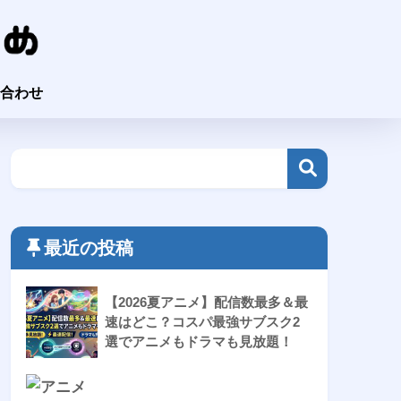
合わせ
最近の投稿
【2026夏アニメ】配信数最多＆最
速はどこ？コスパ最強サブスク2
選でアニメもドラマも見放題！