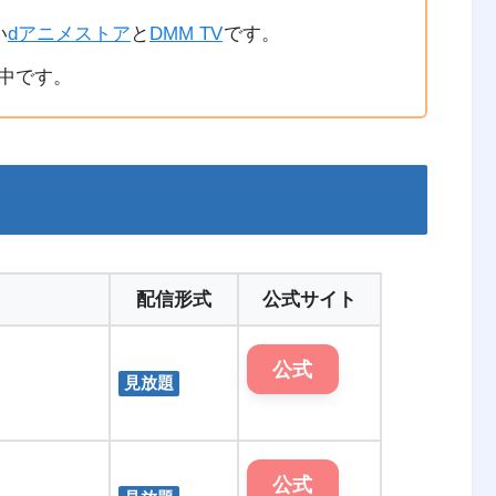
い
dアニメストア
と
DMM TV
です。
中です。
配信形式
公式サイト
公式
見放題
公式