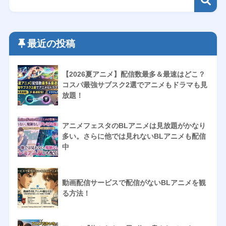
最近の投稿
【2026夏アニメ】配信数最多＆最速はどこ？
コスパ最強サブスク2選でアニメもドラマも見
放題！
アニメフェスタのBLアニメは見放題がかなり
多い。さらに他では見れないBLアニメも配信
中
動画配信サービスで配信がないBLアニメを観
る方法！