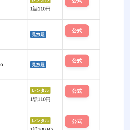
公式
1話110円
公式
見放題
公式
o
見放題
レンタル
公式
1話110円
レンタル
公式
1話100ｺｲﾝ