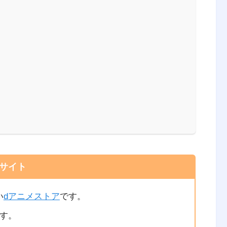
サイト
い
dアニメストア
です。
です。